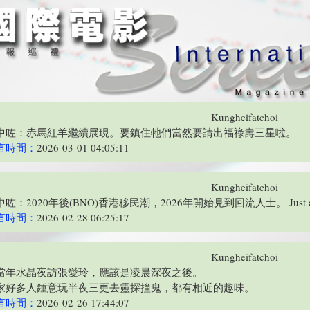
Kungheifatchoi
中咗：赤馬紅羊繼續展現。要鎮住牠們當然要請出福祿壽三星啦。
言時間：
2026-03-01 04:05:11
Kungheifatchoi
咗：2020年後(BNO)香港移民潮，2026年開始見到回流人士。 Just a circle g
言時間：
2026-02-28 06:25:17
Kungheifatchoi
當年水晶夜訪張愛玲，應該是凌晨深夜之後。
家好多人鍾意玩半夜三更去靈探撞鬼，都有相近的趣味。
言時間：
2026-02-26 17:44:07