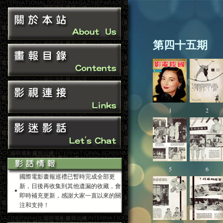
第四十五期
1
2
5
6
國際電影畫報巡禮已暫時完成全部更
新，日後再收集到其他遺漏的收藏，會
即時補充更新，感謝大家一直以來的關
注和支持！
2015-09-13 網站歌曲已更新 - 點擊此處