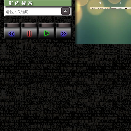
參考播放列表
9
10
本網站的網頁版Android app經已上架，
歡迎下載。
本站定期於每月5-10日，上傳新一期
《國際電影》雜誌精彩內容，敬請留
意！
13
14
17
18
21
22