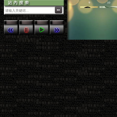
參考播放列表
9
10
本網站的網頁版Android app經已上架，
歡迎下載。
本站定期於每月5-10日，上傳新一期
《國際電影》雜誌精彩內容，敬請留
意！
13
14
17
18
21
22