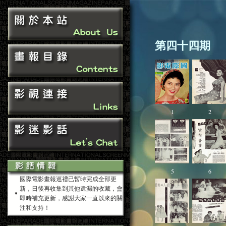
第四十四期
1
2
5
6
國際電影畫報巡禮已暫時完成全部更
新，日後再收集到其他遺漏的收藏，會
即時補充更新，感謝大家一直以來的關
注和支持！
2015-09-13 網站歌曲已更新 - 點擊此處