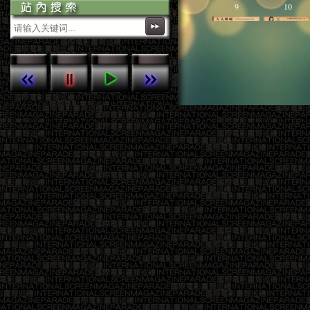
參考播放列表
9
10
本網站的網頁版Android app經已上架，
歡迎下載。
本站定期於每月5-10日，上傳新一期
《國際電影》雜誌精彩內容，敬請留
意！
13
14
17
18
21
22